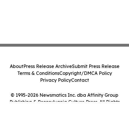
About
Press Release Archive
Submit Press Release
Terms & Conditions
Copyright/DMCA Policy
Privacy Policy
Contact
© 1995-2026 Newsmatics Inc. dba Affinity Group
Publishing & Pennsylvania Culture Press. All Rights
Reserved.
Cookie Settings / Your Privacy Choices