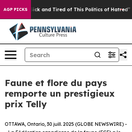
 Are Sick and Tired of This Politics of Hatred”
The Sto
AGP PICKS
Faune et flore du pays
remporte un prestigieux
prix Telly
OTTAWA, Ontario, 30 juill. 2025 (GLOBE NEWSWIRE) -