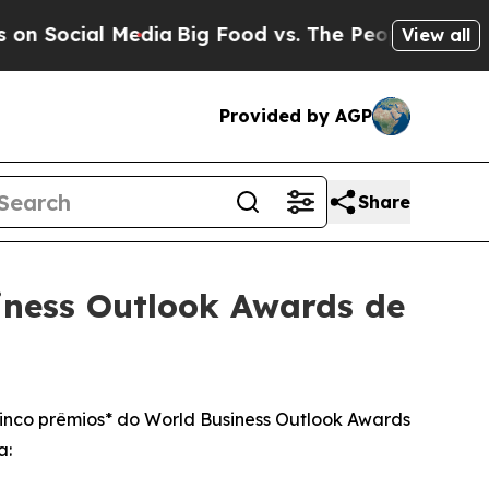
Social Media
Big Food vs. The People. Big Food’s 
View all
Provided by AGP
Share
iness Outlook Awards de
cinco prêmios* do World Business Outlook Awards
a: