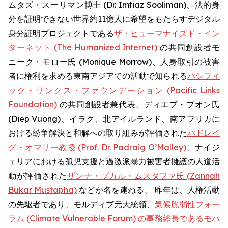
ムタズ・スーリマン博士 (Dr. Imtiaz Sooliman)、法的身
分を証明できない世界約11億人に希望をもたらすデジタル
身分証明プロジェクトである
ザ・ヒューマナイズド・イン
ターネット (The Humanized Internet)
の共同創設者モ
ニーク・モロー氏 (Monique Morrow)、人身取引の被害
者に権利を求める東南アジアでの活動で知られる
パシフィ
ック・リンクス・ファウンデーション (Pacific Links
Foundation)
の共同創設者兼代表、ディエプ・ブオン氏
(Diep Vuong)、イラク、北アイルランド、南アフリカに
おける紛争解決と和解への取り組みが評価された
パドレイ
グ・オマリー教授 (Prof. Dr. Padraig O’Malley)
、ナイジ
ェリアにおける孤児支援と過激派暴力被害者擁護の人道活
動が評価された
ザンナ・ブカル・ムスタファ氏 (Zannah
Bukar Mustapha)
などが名を連ねる。 昨年は、人権活動
の先駆者であり、モルディブ元大統領、
気候脆弱性フォー
ラム (Climate Vulnerable Forum)
の事務総長であるモハ