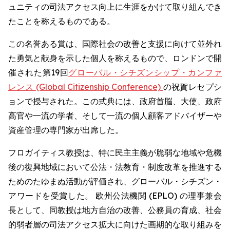
ュニティの司法アクセス向上に生涯をかけて取り組んでき
たことを称えるものである。
この名誉ある賞は、国際社会の改善と支援に向けて並外れ
た勇気と献身を示した個人を称えるもので、ロンドンで開
催された第19回
グローバル・シチズンシップ・カンファ
レンス (Global Citizenship Conference)
の祝賀レセプシ
ョンで授与された。この式典には、政府首脳、大使、政府
高官や一流の学者、そして一流の個人顧客アドバイザーや
資産管理の専門家が出席した。
フロガイティス教授は、特に民主主義が脆弱な地域や危機
後の復興地域において公法・法教育・制度改革を推進する
ためのたゆまぬ活動が評価され、グローバル・シチズン・
アワードを受賞した。 欧州公法機関 (EPLO) の理事兼会
長として、同教授は地方自治の改善、公務員の育成、社会
的弱者層の司法アクセス拡大に向けた画期的な取り組みを