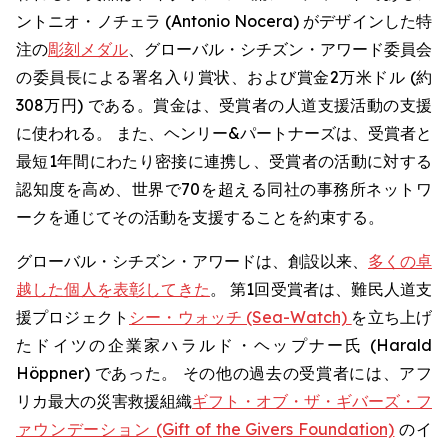
ントニオ・ノチェラ (Antonio Nocera) がデザインした特
注の
彫刻メダル
、グローバル・シチズン・アワード委員会
の委員長による署名入り賞状、および賞金2万米ドル (約
308万円) である。賞金は、受賞者の人道支援活動の支援
に使われる。 また、ヘンリー&パートナーズは、受賞者と
最短1年間にわたり密接に連携し、受賞者の活動に対する
認知度を高め、世界で70を超える同社の事務所ネットワ
ークを通じてその活動を支援することを約束する。
グローバル・シチズン・アワードは、創設以来、
多くの卓
越した個人を表彰してきた
。 第1回受賞者は、難民人道支
援プロジェクト
シー・ウォッチ (Sea-Watch)
を立ち上げ
たドイツの企業家ハラルド・ヘップナー氏 (Harald
Höppner) であった。 その他の過去の受賞者には、アフ
リカ最大の災害救援組織
ギフト・オブ・ザ・ギバーズ・フ
ァウンデーション (Gift of the Givers Foundation)
のイ