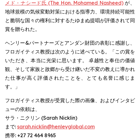
メド・ナシード氏 (The Hon. Mohamed Nasheed)
が、
地球規模の気候変動対策における指導力、環境持続可能性
と脆弱な国々の権利に対するたゆまぬ提唱が評価されて同
賞を贈られた。
ヘンリー&パートナーズとアンダン財団の表彰に感謝し、
フロガイティス教授は次のように述べている。「この賞を
いただき、本当に光栄に思います。 卓越性と奉仕の価値
観、そして家族と故郷から受け継いだ不変の教えに導かれ
た仕事が高く評価されたことを、とても名誉に感じま
す。」
フロガイティス教授が受賞した際の画像、およびインタビ
ューの依頼は、
サラ・ニクリン (Sarah Nicklin)
まで:
sarah.nicklin@henleyglobal.com
携帯: +27 72 464 8965