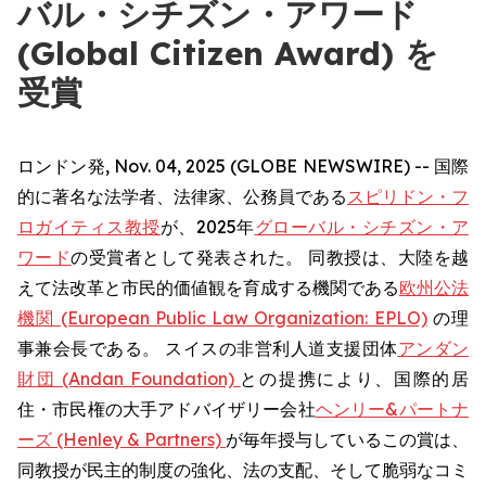
バル・シチズン・アワード
(Global Citizen Award) を
受賞
ロンドン発, Nov. 04, 2025 (GLOBE NEWSWIRE) -- 国際
的に著名な法学者、法律家、公務員である
スピリドン・フ
ロガイティス教授
が、2025年
グローバル・シチズン・ア
ワード
の受賞者として発表された。 同教授は、大陸を越
えて法改革と市民的価値観を育成する機関である
欧州公法
機関 (European Public Law Organization: EPLO)
の理
事兼会長である。 スイスの非営利人道支援団体
アンダン
財団 (Andan Foundation)
との提携により、国際的居
住・市民権の大手アドバイザリー会社
ヘンリー&パートナ
ーズ (Henley & Partners)
が毎年授与しているこの賞は、
同教授が民主的制度の強化、法の支配、そして脆弱なコミ