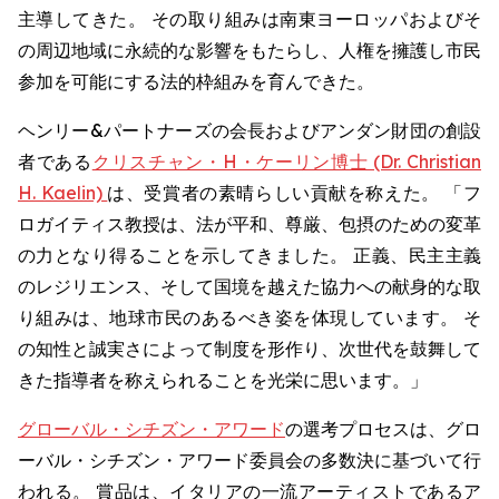
主導してきた。 その取り組みは南東ヨーロッパおよびそ
の周辺地域に永続的な影響をもたらし、人権を擁護し市民
参加を可能にする法的枠組みを育んできた。
ヘンリー&パートナーズの会長およびアンダン財団の創設
者である
クリスチャン・H・ケーリン博士 (Dr. Christian
H. Kaelin)
は、受賞者の素晴らしい貢献を称えた。 「フ
ロガイティス教授は、法が平和、尊厳、包摂のための変革
の力となり得ることを示してきました。 正義、民主主義
のレジリエンス、そして国境を越えた協力への献身的な取
り組みは、地球市民のあるべき姿を体現しています。 そ
の知性と誠実さによって制度を形作り、次世代を鼓舞して
きた指導者を称えられることを光栄に思います。」
グローバル・シチズン・アワード
の選考プロセスは、グロ
ーバル・シチズン・アワード委員会の多数決に基づいて行
われる。 賞品は、イタリアの一流アーティストであるア