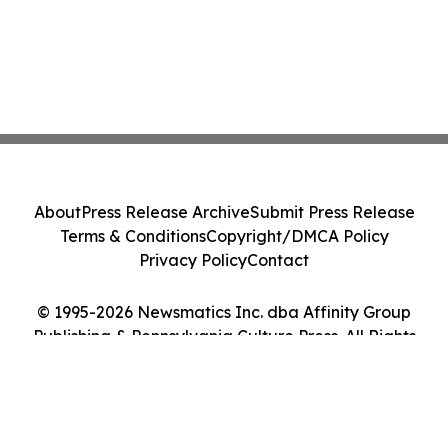
About
Press Release Archive
Submit Press Release
Terms & Conditions
Copyright/DMCA Policy
Privacy Policy
Contact
© 1995-2026 Newsmatics Inc. dba Affinity Group
Publishing & Pennsylvania Culture Press. All Rights
Reserved.
Cookie Settings / Your Privacy Choices